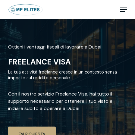
Skip
Menu
to
main
Close
content
Menu
Ottieni i vantaggi fiscali di lavorare a Dubai
FREELANCE VISA
La tua attività freelance cresce in un contesto senza
imposte sul reddito personale
Con il nostro servizio Freelance Visa, hai tutto il
supporto necessario per ottenere il tuo visto e
iniziare subito a operare a Dubai
FAI RICHIESTA