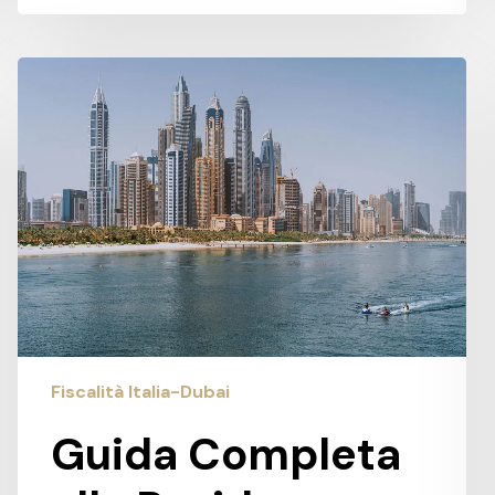
Guida
Completa
alla
Residenza
Fiscale
delle
Imprese
a
Dubai
Fiscalità Italia-Dubai
Guida Completa