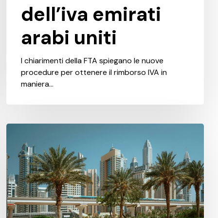
dell’iva emirati
arabi uniti
I chiarimenti della FTA spiegano le nuove
procedure per ottenere il rimborso IVA in
maniera…
Conformità
dei
sistemi
contabili
e
requisiti
di
reporting