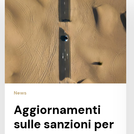
sulle
sanzioni
per
inadempienze
fiscali
News
Aggiornamenti
sulle sanzioni per