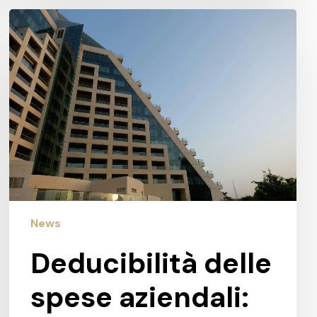
Deducibilità
delle
spese
aziendali:
cosa
è
ammesso
News
Deducibilità delle
spese aziendali: