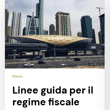
guida
per
il
regime
fiscale
agevolato
per
PMI
e
start-
up
News
Linee guida per il
regime fiscale