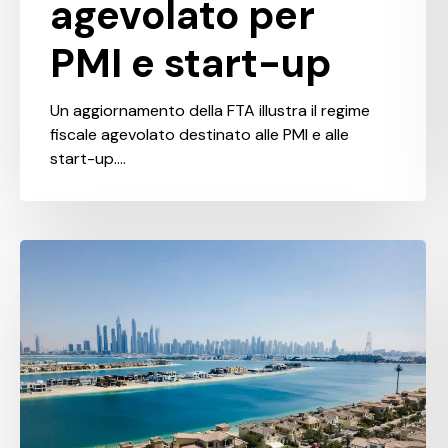
agevolato per
PMI e start-up
Un aggiornamento della FTA illustra il regime
fiscale agevolato destinato alle PMI e alle
start-up.…
Nuove
disposizioni
per
l’esenzione
IVA
in
settori
strategici