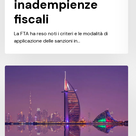
inadempienze
fiscali
La FTA ha reso noti i criteri e le modalità di
applicazione delle sanzioni in…
Chiarimenti
sui
crediti
d’imposta
per
investimenti
e
start-
up