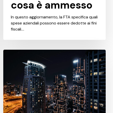
cosa è ammesso
In questo aggiornamento, la FTA specifica quali
spese aziendali possono essere dedotte ai fini
fiscali.…
Chiarimenti
sulla
registrazione
IVA
per
nuove
imprese