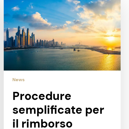
semplificate
per
il
rimborso
dell’iva
emirati
arabi
uniti
News
Procedure
semplificate per
il rimborso