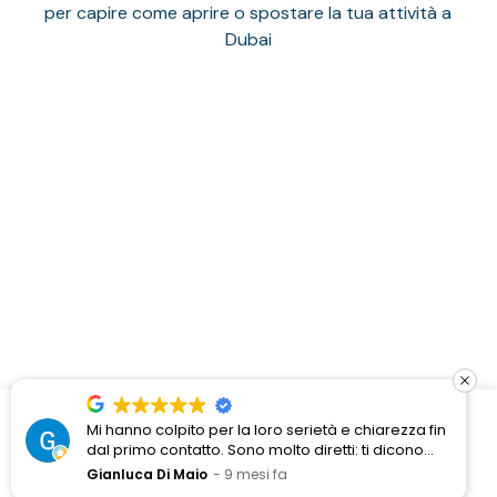
per capire come aprire o spostare la tua attività a
Dubai
Copyright © 2025 – MP Elites Consulting LLC – License No.
1158878
Mi hanno colpito per la loro serietà e chiarezza fin
dal primo contatto. Sono molto diretti: ti dicono
facebook
instagram
cosa possono fare, cosa no e come ci arrivano,
Richiedi Una Consulenza Gratuita
Gianluca Di Maio
9 mesi fa
senza frasi fatte. Durante la collaborazione sono