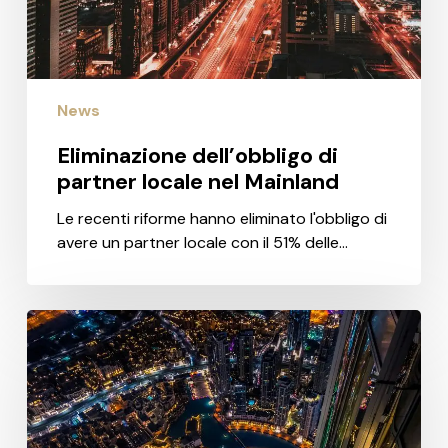
News
Eliminazione dell’obbligo di
partner locale nel Mainland
Le recenti riforme hanno eliminato l'obbligo di
avere un partner locale con il 51% delle…
Nuove
regole
per
le
società
in