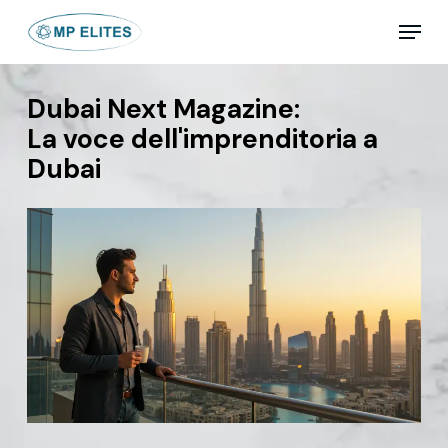
Skip
Menu
to
main
Close
content
Menu
Dubai Next Magazine:
La voce dell'imprenditoria a
Dubai