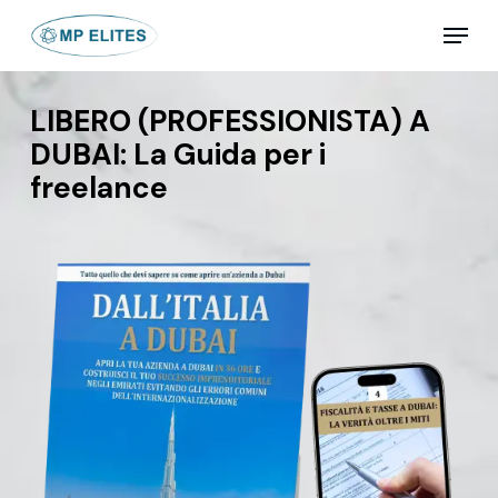
Skip
Menu
to
main
Close
content
Menu
LIBERO (PROFESSIONISTA) A
DUBAI: La Guida per i
freelance