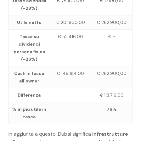
Tasse aziendali
€ 78.400,00
€ 17.100,00
(~28%)
Utile netto
€ 201.600,00
€ 262.900,00
Tasse su
€ 52.416,00
€ –
dividendi
persona fisica
(~26%)
Cash in tasca
€ 149.184,00
€ 262.900,00
all’owner
Differenza
€ 113.716,00
% in più utile in
76%
tasca
In aggiunta a questo, Dubai significa
infrastrutture