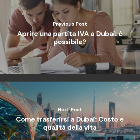
Previous Post
Aprire una partita IVA a Dubai: è
possibile?
Next Post
Come trasferirsi a Dubai: Costo e
qualità della vita