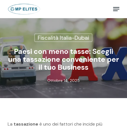
Skip
Menu
to
main
Close
content
Menu
Fiscalità Italia-Dubai
Paesi con meno tasse: Scegli
una tassazione conveniente per
il tuo Business
Ottobre 14, 2025
La
tassazione
è uno dei fattori che incide più